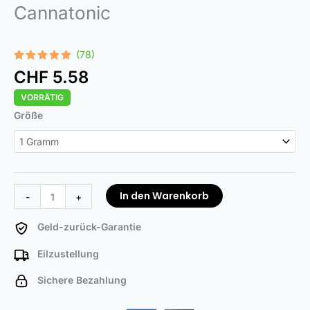
Cannatonic
(78)
Bewertet
78
CHF
5.58
mit
4.97
von 5,
VORRÄTIG
basierend
auf
Cannatonic
Größe
Kundenbewertungen
Menge
In den Warenkorb
-
+
Geld-zurück-Garantie
Eilzustellung
Sichere Bezahlung