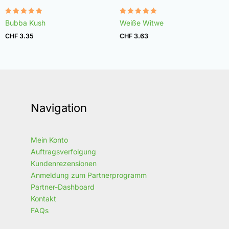
Bewertet
Bewertet
Bubba Kush
Weiße Witwe
mit
mit
4.96
4.97
CHF
3.35
CHF
3.63
von 5
von 5
Navigation
Mein Konto
Auftragsverfolgung
Kundenrezensionen
Anmeldung zum Partnerprogramm
Partner-Dashboard
Kontakt
FAQs