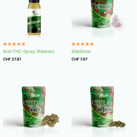
Bewertet
Bewertet
Anti-THC-Spray (Kleaner)
Eisblöcke
mit
mit
4.75
4.98
CHF
27.81
CHF
7.67
von 5
von 5