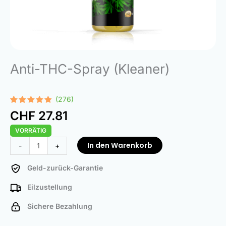
Anti-THC-Spray (Kleaner)
(276)
Bewertet
276
CHF
27.81
mit
4.75
von 5,
VORRÄTIG
basierend
auf
Anti-
In den Warenkorb
-
+
Kundenbewertungen
THC
Spray
Geld-zurück-Garantie
(Kleaner)
Eilzustellung
Menge
Sichere Bezahlung