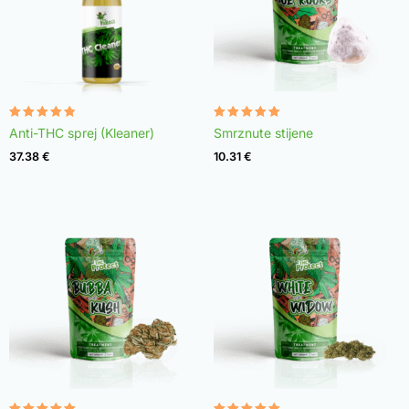
Rated
Rated
Anti-THC sprej (Kleaner)
Smrznute stijene
4.75
4.98
out of 5
out of 5
37.38
€
10.31
€