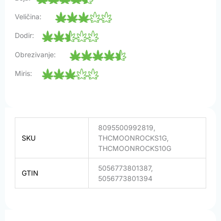
Veličina:
Dodir:
Obrezivanje:
Miris:
8095500992819,
SKU
THCMOONROCKS1G,
THCMOONROCKS10G
5056773801387,
GTIN
5056773801394