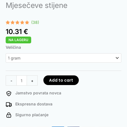
Mjesečeve stijene
(38)
Rated
38
4.95
10.31
€
out of 5
based on
NA LAGERU
customer
ratings
Moon
Veličina
Rocks
quantity
Add to cart
-
+
Jamstvo povrata novca
Ekspresna dostava
Sigurno plaćanje