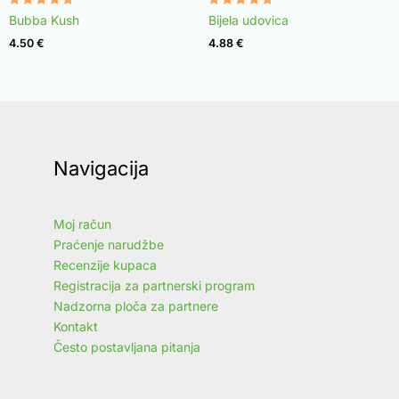
Rated
Rated
Bubba Kush
Bijela udovica
4.96
4.97
out of 5
out of 5
4.50
€
4.88
€
Navigacija
Moj račun
Praćenje narudžbe
Recenzije kupaca
Registracija za partnerski program
Nadzorna ploča za partnere
Kontakt
Često postavljana pitanja