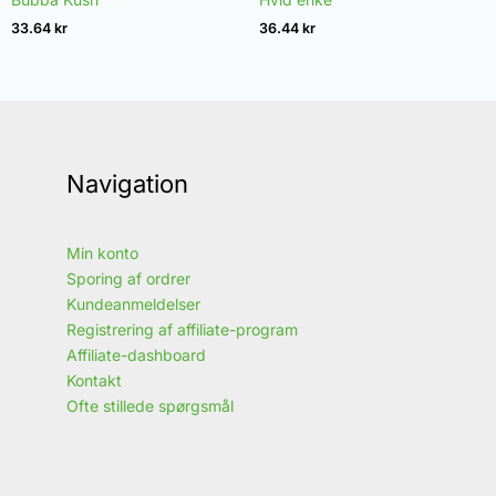
4.96
4.97
ud af 5
ud af 5
33.64
kr
36.44
kr
Navigation
Min konto
Sporing af ordrer
Kundeanmeldelser
Registrering af affiliate-program
Affiliate-dashboard
Kontakt
Ofte stillede spørgsmål