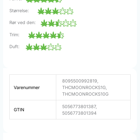
Størrelse:
Rør ved den:
Trim:
Duft:
8095500992819,
Varenummer
THCMOONROCKS1G,
THCMOONROCKS10G
5056773801387,
GTIN
5056773801394