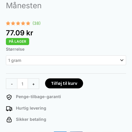
Månesten
(38)
Bedømt
38
77.09
kr
som
4.95
ud af 5
PÅ LAGER
baseret
på
Moon
Størrelse
kundebedømmelser
Rocks
antal
Tilføj til kurv
-
+
Penge-tilbage-garanti
Hurtig levering
Sikker betaling