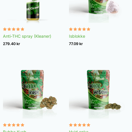
Vurderet
Vurderet
Anti-THC spray (Kleaner)
Isblokke
4.75
4.98
ud af 5
ud af 5
279.40
kr
77.09
kr
Vurderet
Vurderet
Bubba Kush
Hvid enke