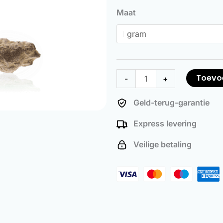
Rocks
Maat
aantal
Toevo
-
+
Geld-terug-garantie
Express levering
Veilige betaling