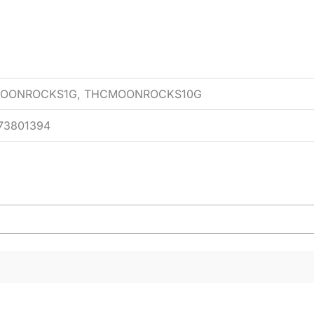
CMOONROCKS1G, THCMOONROCKS10G
73801394