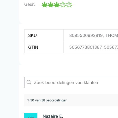
Geur:
SKU
8095500992819, TH
GTIN
5056773801387, 50567
1-30 van 38 beoordelingen
Nazaire E.