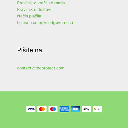
Pravilnik o vračilu denarja
Pravilnik o dostavi
Način plačila
Izjava o omejitvi odgovornosti
Pišite na
contact@thcprotect.com