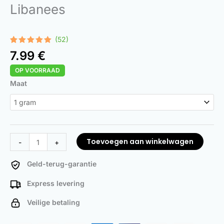
Libanees
(52)
Gewaardeerd
52
7.99
€
4.92
op 5
gebaseerd
OP VOORRAAD
op
klant
waarderingen
Lebanese
Maat
aantal
Toevoegen aan winkelwagen
-
+
Geld-terug-garantie
Express levering
Veilige betaling