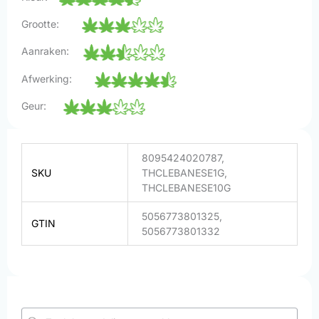
Grootte:
Aanraken:
Afwerking:
Geur:
8095424020787,
SKU
THCLEBANESE1G,
THCLEBANESE10G
5056773801325,
GTIN
5056773801332