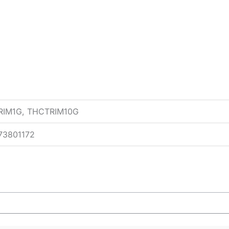
RIM1G, THCTRIM10G
73801172