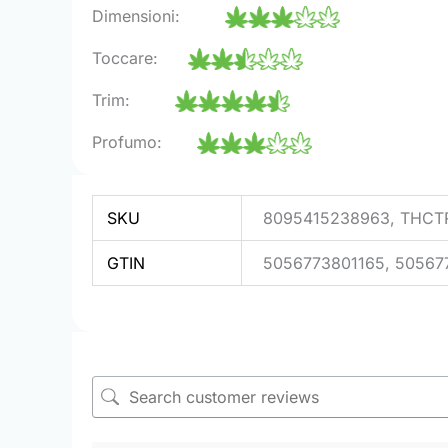
Dimensioni:
Toccare:
Trim:
Profumo:
SKU
8095415238963, THCT
GTIN
5056773801165, 50567