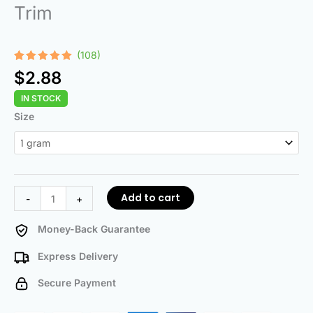
Trim
(108)
Rated
108
4.97
$
2.88
out of 5
based on
IN STOCK
customer
ratings
Trim
Size
quantity
Add to cart
-
+
Money-Back Guarantee
Express Delivery
Secure Payment