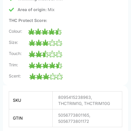
Area of origin:
Mix
THC Protect Score:
Colour:
Size:
Touch:
Trim:
Scent:
8095415238963,
SKU
THCTRIM1G, THCTRIM10G
5056773801165,
GTIN
5056773801172