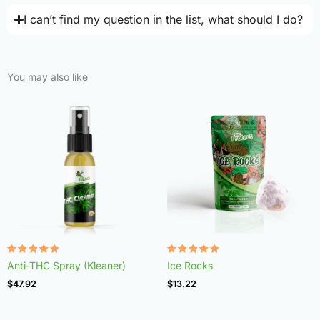
I can’t find my question in the list, what should I do?
You may also like
Rated
Rated
Anti-THC Spray (Kleaner)
Ice Rocks
4.75
4.98
out of 5
out of 5
$
47.92
$
13.22