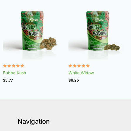
Rated
Rated
Bubba Kush
White Widow
4.96
4.97
out of 5
out of 5
$
5.77
$
6.25
Navigation