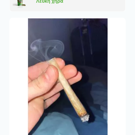
Λευκή χήρα