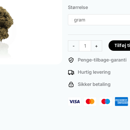
Haze
Størrelse
antal
Tilføj t
-
+
Penge-tilbage-garanti
Hurtig levering
Sikker betaling