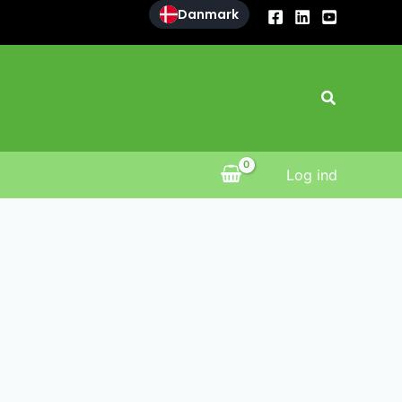
Danmark
Søg
Log ind