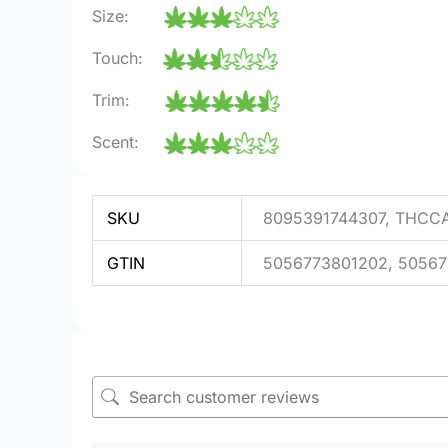
Size:
Touch:
Trim:
Scent:
SKU
8095391744307, THCC
GTIN
5056773801202, 50567