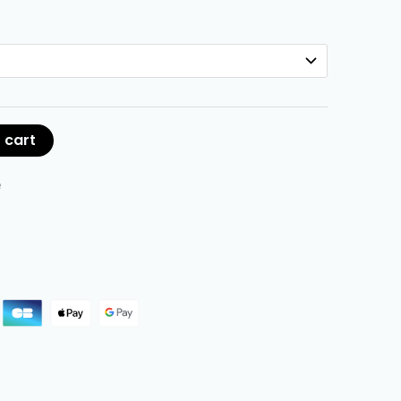
 cart
e