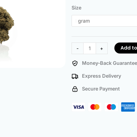
Haze
Size
quantity
Add to
-
+
Money-Back Guarante
Express Delivery
Secure Payment