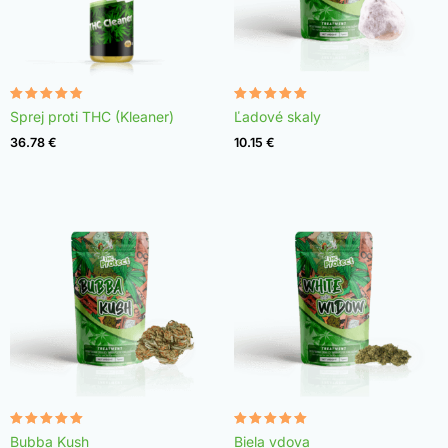
Hodnotenie
Hodnotenie
Sprej proti THC (Kleaner)
Ľadové skaly
4.75
4.98
z 5
z 5
36.78
€
10.15
€
Hodnotenie
Hodnotenie
Bubba Kush
Biela vdova