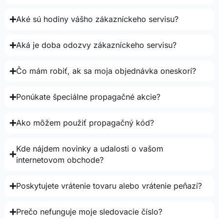
Aké sú hodiny vášho zákazníckeho servisu?
Aká je doba odozvy zákazníckeho servisu?
Čo mám robiť, ak sa moja objednávka oneskorí?
Ponúkate špeciálne propagačné akcie?
Ako môžem použiť propagačný kód?
Kde nájdem novinky a udalosti o vašom
internetovom obchode?
Poskytujete vrátenie tovaru alebo vrátenie peňazí?
Prečo nefunguje moje sledovacie číslo?