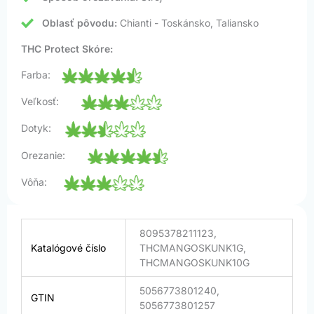
Oblasť pôvodu:
Chianti - Toskánsko, Taliansko
THC Protect Skóre:
Farba:
Veľkosť:
Dotyk:
Orezanie:
Vôňa:
8095378211123,
Katalógové číslo
THCMANGOSKUNK1G,
THCMANGOSKUNK10G
5056773801240,
GTIN
5056773801257