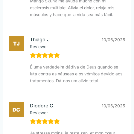
Mango Skunk me ayuda mucho con mi
esclerosis múltiple. Alivia el dolor, relaja mis
músculos y hace que la vida sea más fácil.
Thiago J.
10/06/2025
Reviewer
É uma verdadeira dádiva de Deus quando se
luta contra as náuseas e os vómitos devido aos
tratamentos. Dá-nos um alívio total.
Diodore C.
10/06/2025
Reviewer
Je stresse moins, je reste zen, et mon cœur