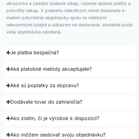
obrazovke a zadajte dodacie údaje, vyberte spôsob platby a
potvrďte nákup. V priebehu niekoľkých minút dostanete e-
mailom potvrdenie objednávky spolu so všetkými
relevantnými údajmi a odkazom na sledovanie, akonáhle bude
vaša objednávka odoslaná.
Je platba bezpečná?
Aké platobné metódy akceptujete?
Aké sú poplatky za dopravu?
Dodávate tovar do zahraničia?
Ako zistím, či je výrobok k dispozícii?
Ako môžem sledovať svoju objednávku?