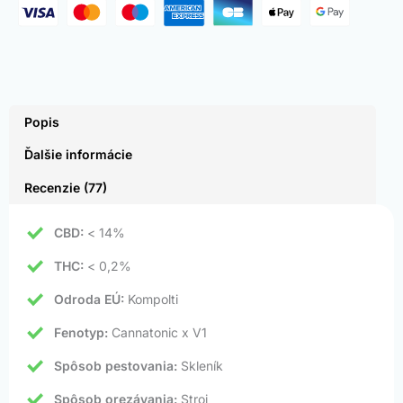
Popis
Ďalšie informácie
Recenzie (77)
CBD:
< 14%
THC:
< 0,2%
Odroda EÚ:
Kompolti
Fenotyp:
Cannatonic x V1
Spôsob pestovania:
Skleník
Spôsob orezávania:
Stroj