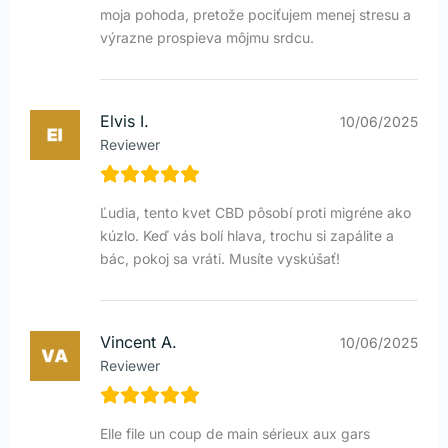
moja pohoda, pretože pociťujem menej stresu a
výrazne prospieva môjmu srdcu.
Elvis I.
10/06/2025
Reviewer
Ľudia, tento kvet CBD pôsobí proti migréne ako
kúzlo. Keď vás bolí hlava, trochu si zapálite a
bác, pokoj sa vráti. Musíte vyskúšať!
Vincent A.
10/06/2025
Reviewer
Elle file un coup de main sérieux aux gars