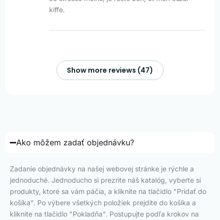
kiffe.
Show more reviews (47)
Ako môžem zadať objednávku?
Zadanie objednávky na našej webovej stránke je rýchle a
jednoduché. Jednoducho si prezrite náš katalóg, vyberte si
produkty, ktoré sa vám páčia, a kliknite na tlačidlo "Pridať do
košíka". Po výbere všetkých položiek prejdite do košíka a
kliknite na tlačidlo "Pokladňa". Postupujte podľa krokov na