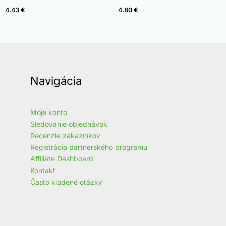
4.96
4.97
z 5
z 5
4.43
€
4.80
€
Navigácia
Moje konto
Sledovanie objednávok
Recenzie zákazníkov
Registrácia partnerského programu
Affiliate Dashboard
Kontakt
Často kladené otázky