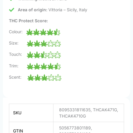
Area of origin:
Vittoria – Sicily, Italy
THC Protect Score:
Colour:
Size:
Touch:
Trim:
Scent:
8095331811635, THCAK471G,
SKU
THCAK4710G
5056773801189,
GTIN