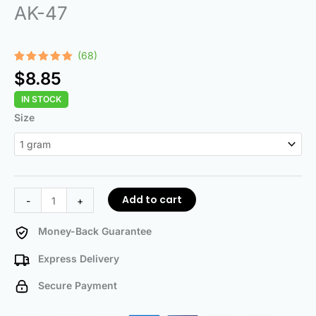
AK-47
(68)
Rated
68
4.97
$
8.85
out of 5
based on
IN STOCK
customer
ratings
AK-
Size
47
quantity
Add to cart
-
+
Money-Back Guarantee
Express Delivery
Secure Payment