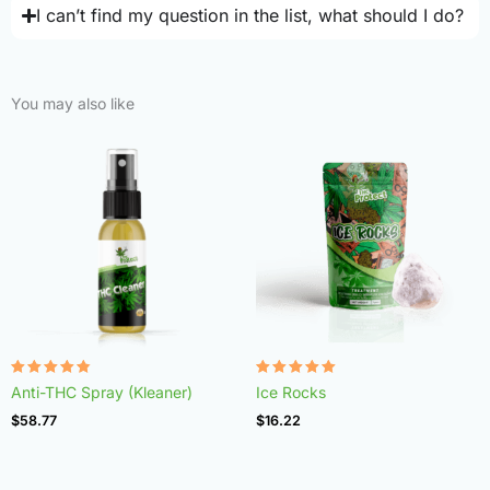
I can’t find my question in the list, what should I do?
You may also like
Rated
Rated
Anti-THC Spray (Kleaner)
Ice Rocks
4.75
4.98
out of 5
out of 5
$
58.77
$
16.22